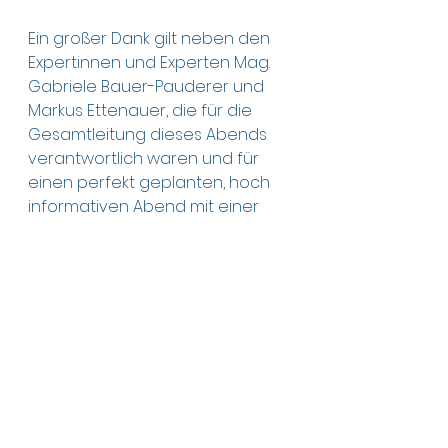
Ein großer Dank gilt neben den 
Expertinnen und Experten Mag. 
Gabriele Bauer-Pauderer und 
Markus Ettenauer, die für die 
Gesamtleitung dieses Abends 
verantwortlich waren und für 
einen perfekt geplanten, hoch 
informativen Abend mit einer 
gemütlichen Atmosphäre 
gesorgt haben.
Kulinarisch wurde der Abend von 
Mag. Georg Strondl, Mag. 
Johanna Steiner und Mag. 
Daniela Köllersberger mit Speis 
und Trank begleitet.
Herzlichen Dank an alle 